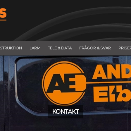
STRUKTION
LARM
TELE & DATA
FRÅGOR & SVAR
PRISE
KONTAKT