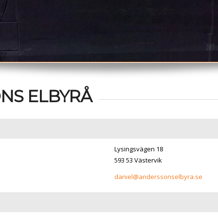
NS ELBYRÅ
Lysingsvägen 18
593 53 Västervik
daniel@anderssonselbyra.se